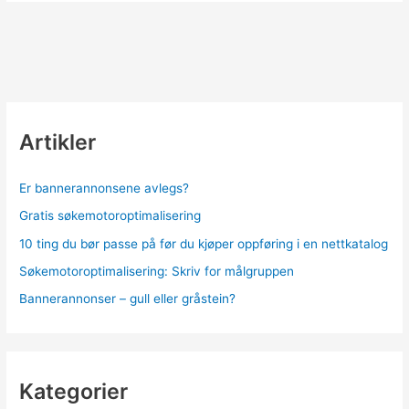
du
bør
passe
på
før
du
kjøper
Artikler
oppføring
i
en
Er bannerannonsene avlegs?
nettkatalog
Gratis søkemotoroptimalisering
10 ting du bør passe på før du kjøper oppføring i en nettkatalog
Søkemotoroptimalisering: Skriv for målgruppen
Bannerannonser – gull eller gråstein?
Kategorier