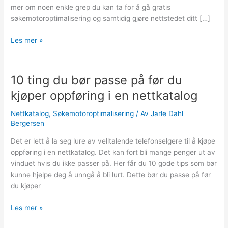
mer om noen enkle grep du kan ta for å gå gratis
søkemotoroptimalisering og samtidig gjøre nettstedet ditt […]
Gratis
Les mer »
søkemotoroptimalisering
10 ting du bør passe på før du
kjøper oppføring i en nettkatalog
Nettkatalog
,
Søkemotoroptimalisering
/ Av
Jarle Dahl
Bergersen
Det er lett å la seg lure av velltalende telefonselgere til å kjøpe
oppføring i en nettkatalog. Det kan fort bli mange penger ut av
vinduet hvis du ikke passer på. Her får du 10 gode tips som bør
kunne hjelpe deg å unngå å bli lurt. Dette bør du passe på før
du kjøper
10
Les mer »
ting